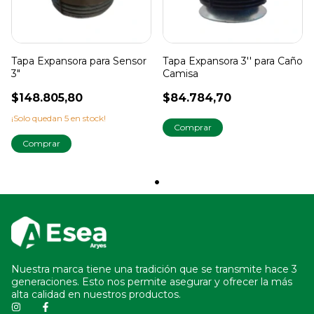
Tapa Expansora para Sensor
Tapa Expansora 3'' para Caño
3"
Camisa
$148.805,80
$84.784,70
¡Solo quedan
5
en stock!
Nuestra marca tiene una tradición que se transmite hace 3
generaciones. Esto nos permite asegurar y ofrecer la más
alta calidad en nuestros productos.