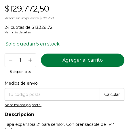
$129.772,50
Precio sin impuestos
$107.250
24
cuotas de
$13.328,72
Ver más detalles
¡Solo quedan
5
en stock!
5
disponibles
Medios de envío
Entregas para el CP:
Cambiar CP
Calcular
No sé mi código postal
Descripción
Tapa expansora 2" para sensor. Con prensacable de 1/4".