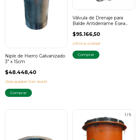
Válvula de Drenaje para
Balde Antiderrame Esea
(Modelo NUEVO)
$95.166,50
¡Última unidad!
Niple de Hierro Galvanizado
3" x 15cm
$48.448,40
¡Solo quedan
5
en stock!
1
/
5