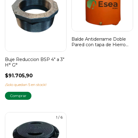
Balde Antiderrame Doble
Pared con tapa de Hierro
ESEA
Buje Reduccion BSP 4" a 3"
H° G°
$91.705,90
¡Solo quedan
5
en stock!
1
/
6