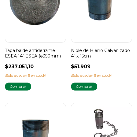
Tapa balde antiderrame
Niple de Hierro Galvanizado
ESEA 14" ESEA (ø350mm)
4" x 15cm
$237.051,10
$51.909
¡Solo quedan
5
en stock!
¡Solo quedan
5
en stock!