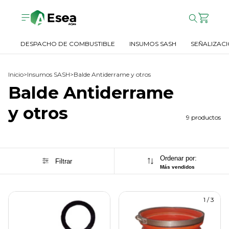
DESPACHO DE COMBUSTIBLE
INSUMOS SASH
SEÑALIZACI
Inicio
>
Insumos SASH
>
Balde Antiderrame y otros
Balde Antiderrame
y otros
9 productos
Ordenar por:
Filtrar
Más vendidos
1
/
3