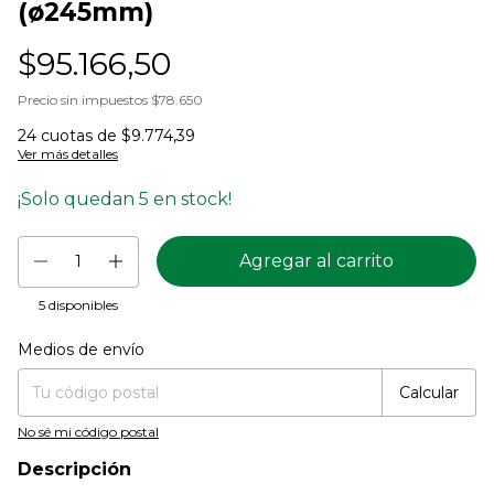
(ø245mm)
$95.166,50
Precio sin impuestos
$78.650
24
cuotas de
$9.774,39
Ver más detalles
¡Solo quedan
5
en stock!
5
disponibles
Medios de envío
Entregas para el CP:
Cambiar CP
Calcular
No sé mi código postal
Descripción