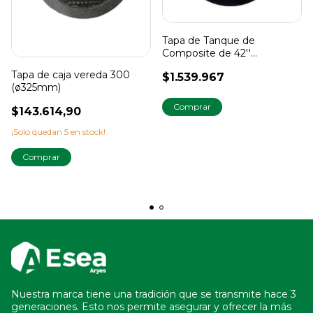
Tapa de Tanque de
Composite de 42''
(ø1000mm)
Tapa de caja vereda 300
$1.539.967
(ø325mm)
$143.614,90
¡Solo quedan
5
en stock!
Nuestra marca tiene una tradición que se transmite hace 3
generaciones. Esto nos permite asegurar y ofrecer la más