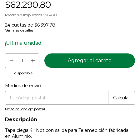
$62.290,80
Precio sin impuestos
$51.480
24
cuotas de
$6.397,78
Ver más detalles
¡Última unidad!
1
disponible
Medios de envío
Entregas para el CP:
Cambiar CP
Calcular
No sé mi código postal
Descripción
Tapa ciega 4'' Npt con salida para Telemedición fabricada
en Aluminio.