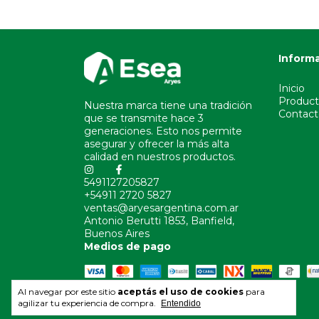
Inform
Inicio
Product
Nuestra marca tiene una tradición
Contact
que se transmite hace 3
generaciones. Esto nos permite
asegurar y ofrecer la más alta
calidad en nuestros productos.
5491127205827
+54911 2720 5827
ventas@aryesargentina.com.ar
Antonio Berutti 1853, Banfield,
Buenos Aires
Medios de pago
Al navegar por este sitio
aceptás el uso de cookies
para
agilizar tu experiencia de compra.
Entendido