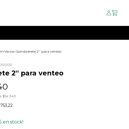
SH
>
Varios
>
Sombrerete 2'' para venteo
000000
te 2'' para venteo
40
os
$54.340
.753,22
5
en stock!