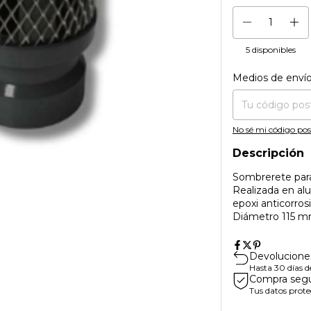
5
disponibles
Medios de enví
Entregas para el CP
No sé mi código pos
Descripción
Sombrerete para
Realizada en alu
epoxi anticorrosi
Diámetro 115 m
Devoluciones
Hasta 30 días 
Compra seg
Tus datos prote