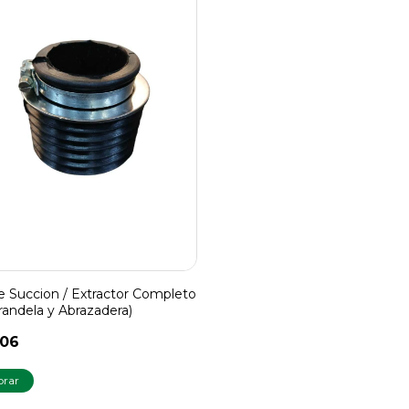
je Succion / Extractor Completo
randela y Abrazadera)
606