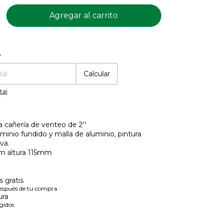
o
:
Cambiar CP
Calcular
tal
 cañería de venteo de 2''
minio fundido y malla de aluminio, pintura
va.
m altura 115mm
 gratis
después de tu compra
ura
gidos