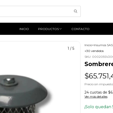
INICIO
PRODUCTOS
CONTACTO
Inicio
>
Insumos SA
1
/
5
+30 vendidos
SKU:
000205SV2
Sombrere
$65.751,
Precio sin impuest
24
cuotas de
$6
Ver más detalles
¡Solo quedan