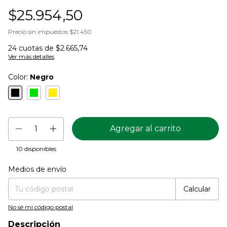
$25.954,50
Precio sin impuestos
$21.450
24
cuotas de
$2.665,74
Ver más detalles
Color:
Negro
10
disponibles
Medios de envío
Entregas para el CP:
Cambiar CP
Calcular
No sé mi código postal
Descripción