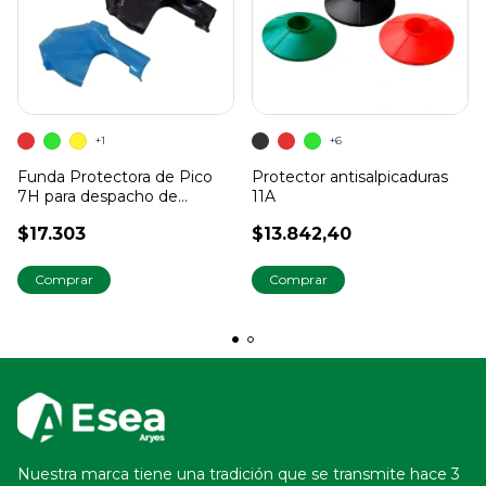
+1
+6
Funda Protectora de Pico
Protector antisalpicaduras
7H para despacho de
11A
Combustible 1''
$17.303
$13.842,40
Comprar
Comprar
Nuestra marca tiene una tradición que se transmite hace 3