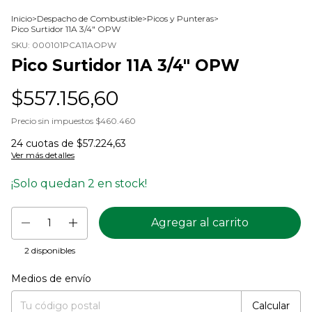
Inicio
>
Despacho de Combustible
>
Picos y Punteras
>
Pico Surtidor 11A 3/4" OPW
SKU:
000101PCA11AOPW
Pico Surtidor 11A 3/4" OPW
$557.156,60
Precio sin impuestos
$460.460
24
cuotas de
$57.224,63
Ver más detalles
¡Solo quedan
2
en stock!
2
disponibles
Medios de envío
Entregas para el CP:
Cambiar CP
Calcular