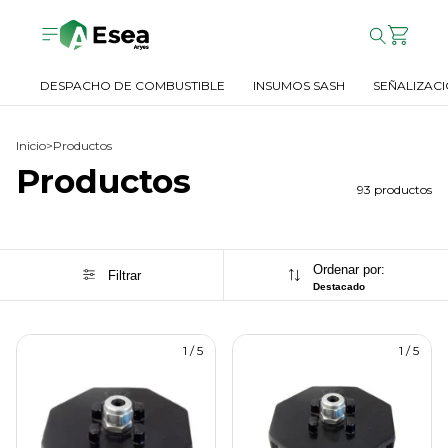
DESPACHO DE COMBUSTIBLE
INSUMOS SASH
SEÑALIZACI
Inicio
>
Productos
Productos
93 productos
Ordenar por:
Filtrar
Destacado
1
/
5
1
/
5