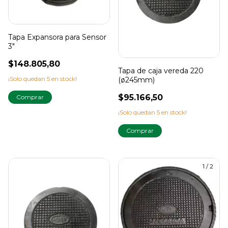
Tapa Expansora para Sensor
3"
$148.805,80
Tapa de caja vereda 220
¡Solo quedan
5
en stock!
(ø245mm)
$95.166,50
¡Solo quedan
5
en stock!
1
/
2