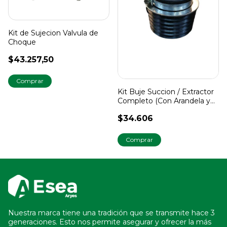
Kit de Sujecion Valvula de
Choque
$43.257,50
Kit Buje Succion / Extractor
Completo (Con Arandela y
Abrazadera)
$34.606
Nuestra marca tiene una tradición que se transmite hace 3
generaciones. Esto nos permite asegurar y ofrecer la más