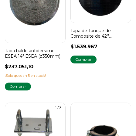
Tapa de Tanque de
Composite de 42''
(ø1000mm)
$1.539.967
Tapa balde antiderrame
ESEA 14" ESEA (ø350mm)
$237.051,10
¡Solo quedan
5
en stock!
1
/
3