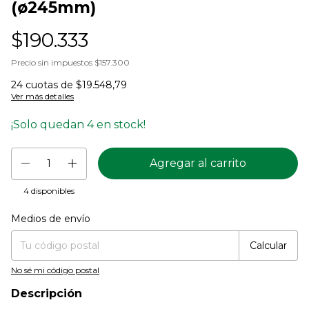
(ø245mm)
$190.333
Precio sin impuestos
$157.300
24
cuotas de
$19.548,79
Ver más detalles
¡Solo quedan
4
en stock!
4
disponibles
Medios de envío
Entregas para el CP:
Cambiar CP
Calcular
No sé mi código postal
Descripción