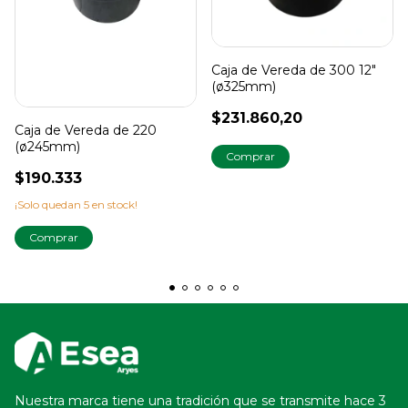
Caja de Vereda de 300 12"
(ø325mm)
$231.860,20
Caja de Vereda de 220
(ø245mm)
$190.333
¡Solo quedan
5
en stock!
Nuestra marca tiene una tradición que se transmite hace 3